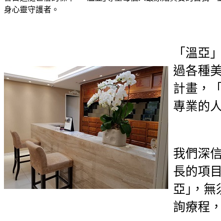
身心靈守護者。
「溫亞
過各種
計畫，
專業的
我們深
長的項
亞｣，
詢療程