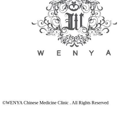
Hindi
©WENYA Chinese Medicine Clinic . All Rights Reserved
Blue
Film
سكس
-