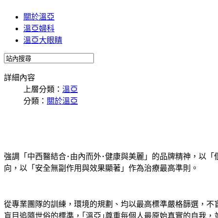
關於溫亞
溫亞婦科
溫亞大眼睛
詳細內容
上層分類：
溫亞
分類：
關於溫亞
強調「中西醫結合･由內而外･健康與美麗」的品牌精神，以「
向，以「安全無副作用與效果顯著」作為治療最高準則。
從專業團隊的訓練，環境的規劃、均以最高標準嚴格篩選，不
盲目追隨世俗的標準，｢溫亞｣尊重每個人最原始真實的自我，