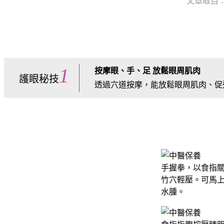
文章取自：健康
1
按摩眼、手、足 放鬆眼周肌肉
護眼秘技
透過穴道按摩，能放鬆眼周肌肉、促
手握拳，以食指
竹穴輕壓。可馬
水腫。