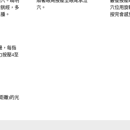
明穴。睛明
順著眼周按壓至眼尾承泣
最後按壓
膀胱經，多
穴。
穴位用旋
浮腫。
按完會感
邊，每指
力按壓4至
距離)的光