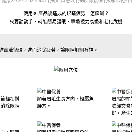
2.0 2015.02 Vol.41 | 撰文/黃慧玫 | 攝影/徐俊權 | 按摩示
使用3C產品後造成的眼睛疲勞，怎麼辦？
只要動動手，就能簡易護眼，擊退視力衰退和老化危機
進血液循環，進而消除疲勞，讓眼睛炯炯有神。
關節輕扣攢
順著眉毛生長方向，輕壓魚
眉尾的絲
上消除眼睛
腰穴。
膽經交會
好，產生