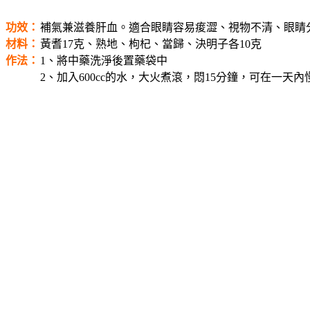
功效：
補氣兼滋養肝血。適合眼睛容易痠澀、視物不清、眼睛
材料：
黃耆17克、熟地、枸杞、當歸、決明子各10克
作法：
1、將中藥洗淨後置藥袋中
2、加入600cc的水，大火煮滾，悶15分鐘，可在一天