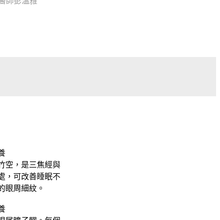
範/中醫師彭溫雅
竹空，是三焦經與
處，可改善睡眠不
的眼周細紋。