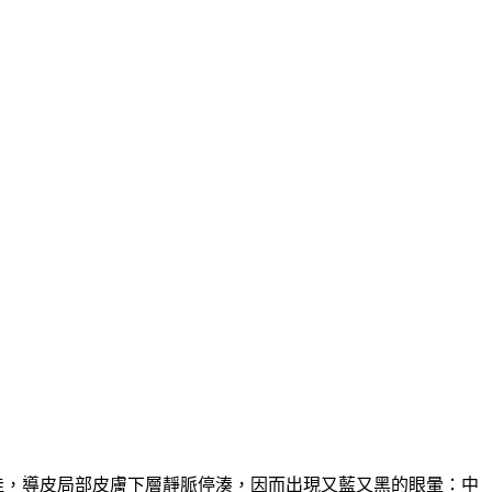
佳，導皮局部皮膚下層靜脈停湊，因而出現又藍又黑的眼暈：中