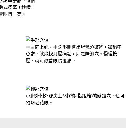
眼尾瞳子髎。每個
轉式按摩10秒鐘，
覺眼睛一亮。
手背向上翹，手背那側會出現幾道皺褶，皺褶中
心處，就能找到壓痛點，即是陽池穴。慢慢按
壓，就可改善眼睛痠痛。
小腿外側外踝尖上3寸(約4指距離)的懸鐘穴，也可
預防老花眼。