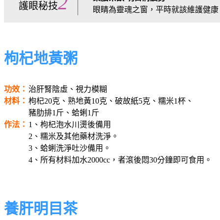
2
護眼秘技
眼睛為靈魂之窗，平時就該維護健康
枸杞地黃粥
功效：
治肝腎陰虛、視力模糊
材料：
枸杞20克、熟地黃10克、破故紙5克、糯米1杯、
豬肋排1斤、蛤蜊1斤
作法：
1、枸杞泡水川燙後備用
2、糯米及其他藥材洗淨。
3、蛤蜊洗淨吐沙備用。
4、所有材料加水2000cc，者滾後悶30分鐘即可食用。
養肝明目茶