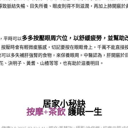
導致脈結失暢、目失所養、眼皮則得不到滋潤，再加上肺開竅於
多多按壓眼周穴位，以舒緩疲勞，並幫助
，平時可以
，按壓時會有輕微痠脹感，切記要按在眼眶骨上，千萬不能直接
時也可以多失補肝強腎的食物，來保養眼周。中醫認為，肝開竅於
花、決明子、黃耆、山楂等等，也有助於滋養明目。
居家小秘訣
按摩+茶飲
護眼一生