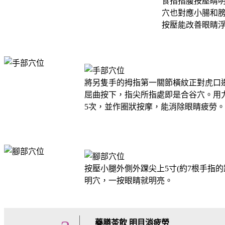
食指指腹按壓睛
穴也對應小腸和
按壓能改善眼睛
將另隻手的拇指第一關節橫紋正對虎口
屈曲按下，指尖所指處即是合谷穴。用
5次，並作圈狀按摩，能消除眼睛疲勞。
按壓小腿外側外踝尖上5寸(約7根手指的
明穴，一按眼睛就明亮。
藥膳茶飲 明目消疲勞