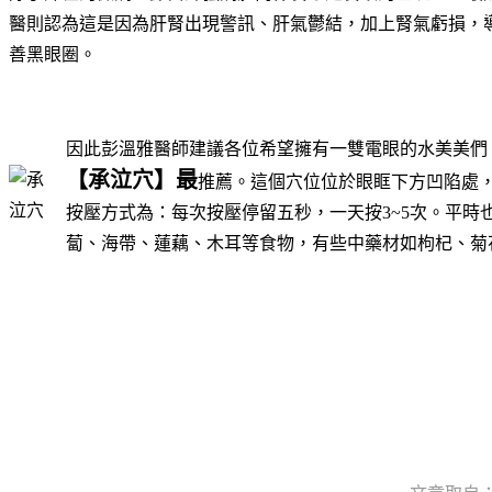
醫則認為這是因為肝腎出現警訊、肝氣鬱結，加上腎氣虧損，
善黑眼圈。
因此彭溫雅醫師建議各位希望擁有一雙電眼的水美美們
【承泣穴】最
推薦。這個穴位位於眼眶下方凹陷處
按壓方式為：每次按壓停留五秒，一天按3~5次。平
蔔、海帶、蓮藕、木耳等食物，有些中藥材如枸杞、菊