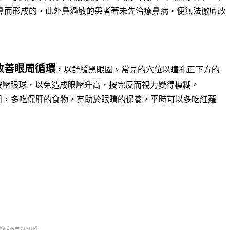
鼻而形成的，此外鼻過敏的患者著未先治療鼻病，便無法徹底改
改善眼周循環
，以舒緩黑眼圈。常見的穴位以瞳孔正下方的
按壓眼球，以免造成眼壓升高，按完反而視力變得模糊。
目，多吃保肝的食物，有助於眼睛的保養，平時可以多吃紅蘿