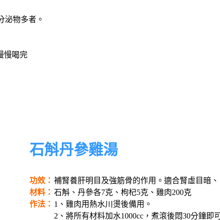
分泌物多者。
內慢慢喝完
石斛丹參雞湯
功效：
補腎養肝明目及強筋骨的作用。適合腎虛目暗、
材料：
石斛、丹參各7克、枸杞5克、雞肉200克
作法：
1、雞肉用熱水川燙後備用。
2、將所有材料加水1000cc，煮滾後悶30分鐘即